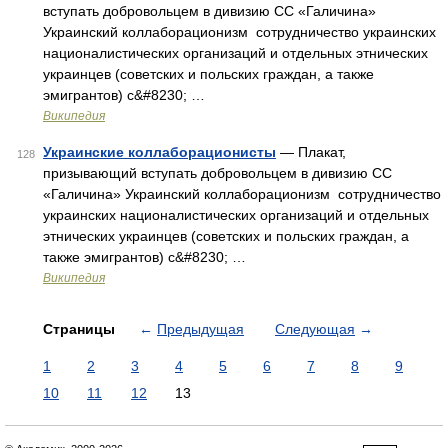
вступать добровольцем в дивизию СС «Галичина»
Украинский коллаборационизм сотрудничество украинских
националистических организаций и отдельных этнических
украинцев (советских и польских граждан, а также
эмигрантов) с&#8230; …
Википедия
Украинские коллаборационисты
— Плакат,
128
призывающий вступать добровольцем в дивизию СС
«Галичина» Украинский коллаборационизм сотрудничество
украинских националистических организаций и отдельных
этнических украинцев (советских и польских граждан, а
также эмигрантов) с&#8230; …
Википедия
Страницы
←
Предыдущая
Следующая
→
1
2
3
4
5
6
7
8
9
10
11
12
13